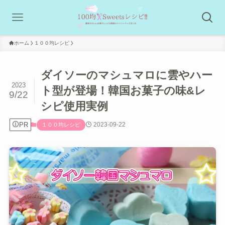
ホーム
１００均レシピ
ダイソーのマシュマロに雲やハー
2023
ト型が登場！韓国お菓子の味&レ
9/22
シピ使用実例
PR
2023-09-22
１００均レシピ