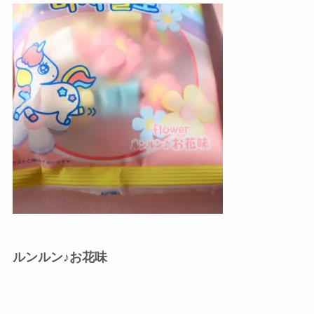
ルンルン♪お花味