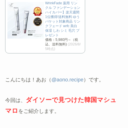
WrinkFade 薬用 リン
クル ファンデーション
ハイカバー】楽天週間
1位獲得!送料無料 ゆう
パケット対象商品 リン
クフェード wrfc 美白
保湿 しわ シミ 毛穴 プ
レゼント
価格：5,980円～（税
込、送料無料)
(2026/8/
5時点)
こんにちは！あお（
@aono.recipe
）です。
ダイソーで見つけた韓国マシュ
今回は、
マロ
をご紹介します。