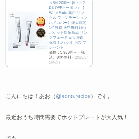
＜8/4 20時〜 神トク2
0％OFFクーポン＞【
WrinkFade 薬用 リン
クル ファンデーション
ハイカバー】楽天週間
1位獲得!送料無料 ゆう
パケット対象商品 リン
クフェード wrfc 美白
保湿 しわ シミ 毛穴 プ
レゼント
価格：5,980円～（税
込、送料無料)
(2026/8/
5時点)
こんにちは！あお（
@aono.recipe
）です。
最近
おうち時間需要でホットプレートが大人気！
でも、