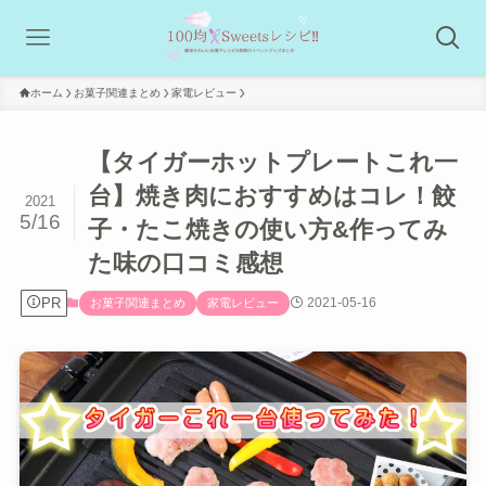
ホーム
お菓子関連まとめ
家電レビュー
【タイガーホットプレートこれ一
台】焼き肉におすすめはコレ！餃
2021
5/16
子・たこ焼きの使い方&作ってみ
た味の口コミ感想
PR
2021-05-16
お菓子関連まとめ
家電レビュー