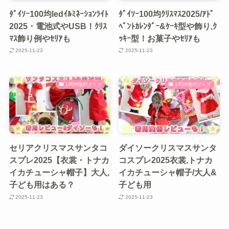
ﾀﾞｲｿｰ100均ledｲﾙﾐﾈｰｼｮﾝﾗｲﾄ
ﾀﾞｲｿｰ100均ｸﾘｽﾏｽ2025/ｱﾄﾞ
2025・電池式やUSB！ｸﾘｽ
ﾍﾞﾝﾄｶﾚﾝﾀﾞｰ&ｹｰｷ型や飾り,ｸ
ﾏｽ飾り例やｾﾘｱも
ｯｷｰ型！お菓子やｾﾘｱも
2025-11-23
2025-11-23
100均便利グッズ
100均便利グッズ
セリアクリスマスサンタコ
ダイソークリスマスサンタ
スプレ2025【衣裳・トナカ
コスプレ2025衣裳,トナカ
イカチューシャ帽子】大人,
イカチューシャ帽子/大人&
子ども用はある？
子ども用
2025-11-23
2025-11-23