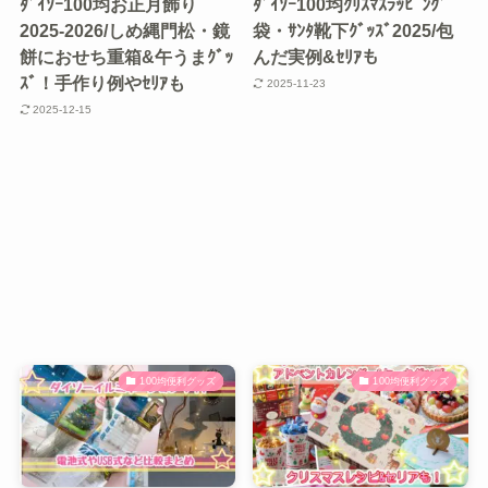
ﾀﾞｲｿｰ100均お正月飾り
ﾀﾞｲｿｰ100均ｸﾘｽﾏｽﾗｯﾋﾟﾝｸﾞ
2025-2026/しめ縄門松・鏡
袋・ｻﾝﾀ靴下ｸﾞｯｽﾞ2025/包
餅におせち重箱&午うまｸﾞｯ
んだ実例&ｾﾘｱも
ｽﾞ！手作り例やｾﾘｱも
2025-11-23
2025-12-15
100均便利グッズ
100均便利グッズ