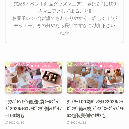
究家&イベント商品グッズマニア"。夢はZIPに100
均マニアとして出ること‼
お菓子レシピは″誰でもわかりやすく・詳しく！″が
モットー。その分やたら長いですがご勘弁下さい
ね☆
お菓子材料&レシピ
チョコレート
ｾﾘｱﾊﾞﾚﾝﾀｲﾝ箱,缶,袋ｼｰﾙｸﾞｯ
ﾀﾞｲｿｰ100均ﾊﾞﾚﾝﾀｲﾝ2026/ﾗｯ
ｽﾞ2026/ﾁｮｺﾗｯﾋﾟﾝｸﾞ例&ﾀﾞｲｿ
ﾋﾟﾝｸﾞ箱&袋,ﾃﾞｨｽﾞﾆｰｸﾞｯｽﾞ!ﾁ
ｰ100均も
ｮｺ包装実例やｾﾘｱも
2026-01-16
2026-01-12