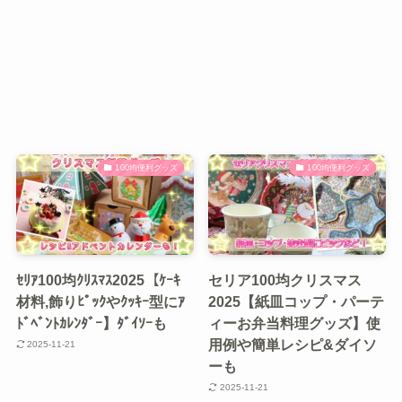
100均便利グッズ
100均便利グッズ
ｾﾘｱ100均ｸﾘｽﾏｽ2025【ｹｰｷ
セリア100均クリスマス
材料,飾りﾋﾟｯｸやｸｯｷｰ型にｱ
2025【紙皿コップ・パーテ
ﾄﾞﾍﾞﾝﾄｶﾚﾝﾀﾞｰ】ﾀﾞｲｿｰも
ィーお弁当料理グッズ】使
用例や簡単レシピ&ダイソ
2025-11-21
ーも
2025-11-21