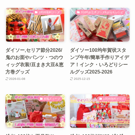
100均便利グッズ
100均お正月グッズ&おせちレシピ
ダイソー,セリア節分2026/
ダイソー100均年賀状スタ
鬼のお面やパンツ・つのウ
ンプ午年/簡単手作りアイデ
ィッグ衣装!豆まき大豆&恵
ア！インク・いろどりシー
方巻グッズ
ルグッズ2025-2026
2026-01-08
2025-12-15
和風スイーツ
100均便利グッズ