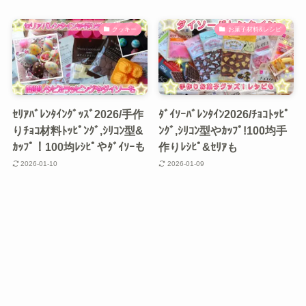
クッキー
お菓子材料&レシピ
ｾﾘｱﾊﾞﾚﾝﾀｲﾝｸﾞｯｽﾞ2026/手作
ﾀﾞｲｿｰﾊﾞﾚﾝﾀｲﾝ2026/ﾁｮｺﾄｯﾋﾟ
りﾁｮｺ材料ﾄｯﾋﾟﾝｸﾞ,ｼﾘｺﾝ型&
ﾝｸﾞ,ｼﾘｺﾝ型やｶｯﾌﾟ!100均手
ｶｯﾌﾟ！100均ﾚｼﾋﾟやﾀﾞｲｿｰも
作りﾚｼﾋﾟ&ｾﾘｱも
2026-01-10
2026-01-09