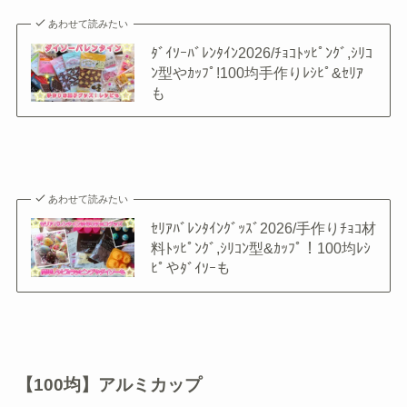
あわせて読みたい
ﾀﾞｲｿｰﾊﾞﾚﾝﾀｲﾝ2026/ﾁｮｺﾄｯﾋﾟﾝｸﾞ,ｼﾘｺ
ﾝ型やｶｯﾌﾟ!100均手作りﾚｼﾋﾟ&ｾﾘｱ
も
あわせて読みたい
ｾﾘｱﾊﾞﾚﾝﾀｲﾝｸﾞｯｽﾞ2026/手作りﾁｮｺ材
料ﾄｯﾋﾟﾝｸﾞ,ｼﾘｺﾝ型&ｶｯﾌﾟ！100均ﾚｼ
ﾋﾟやﾀﾞｲｿｰも
【100均】アルミカップ