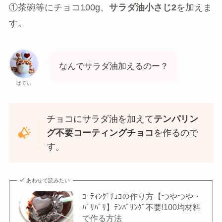
①茶碗等にチョコ100g、
サラダ油小さじ2
を加えま
す。
なんでサラダ油加えるのー？
ぱてぃ
チョコにサラダ油を加えて
テンパリン
グ不要コーティングチョコ
を作るので
す。
あわせて読みたい
ｺｰﾃｨﾝｸﾞﾁｮｺの作り方【つやつや・
ﾊﾟﾘﾊﾟﾘ】ﾃﾝﾊﾟﾘﾝｸﾞ不要!100均材料
で作る方法