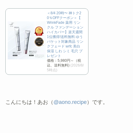
＜8/4 20時〜 神トク2
0％OFFクーポン＞【
WrinkFade 薬用 リン
クル ファンデーション
ハイカバー】楽天週間
1位獲得!送料無料 ゆう
パケット対象商品 リン
クフェード wrfc 美白
保湿 しわ シミ 毛穴 プ
レゼント
価格：5,980円～（税
込、送料無料)
(2026/8/
5時点)
こんにちは！あお（
@aono.recipe
）です。