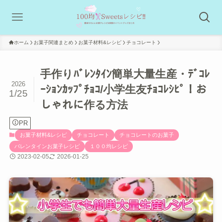
ホーム
お菓子関連まとめ
お菓子材料&レシピ
チョコレート
手作りﾊﾞﾚﾝﾀｲﾝ簡単大量生産・ﾃﾞｺﾚ
2026
ｰｼｮﾝｶｯﾌﾟﾁｮｺ/小学生友ﾁｮｺﾚｼﾋﾟ！お
1/25
しゃれに作る方法
PR
お菓子材料&レシピ
チョコレート
チョコレートのお菓子
バレンタインお菓子レシピ
１００均レシピ
2023-02-05
2026-01-25