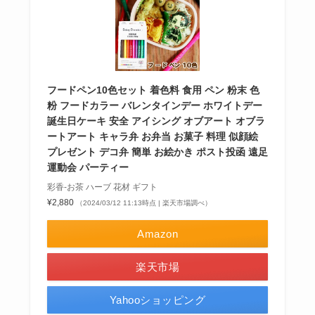
フードペン10色セット 着色料 食用 ペン 粉末 色
粉 フードカラー バレンタインデー ホワイトデー
誕生日ケーキ 安全 アイシング オブアート オブラ
ートアート キャラ弁 お弁当 お菓子 料理 似顔絵
プレゼント デコ弁 簡単 お絵かき ポスト投函 遠足
運動会 パーティー
彩香-お茶 ハーブ 花材 ギフト
¥2,880
（2024/03/12 11:13時点 | 楽天市場調べ）
Amazon
楽天市場
Yahooショッピング