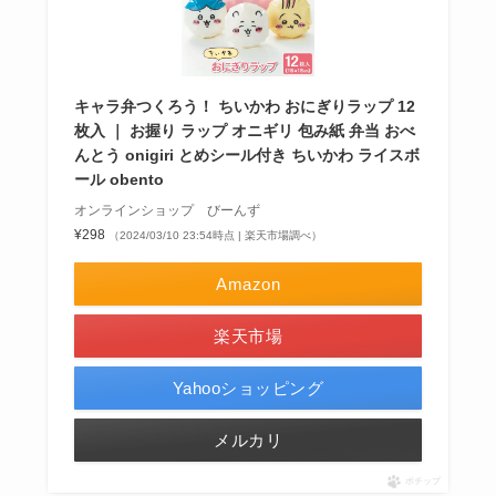
キャラ弁つくろう！ ちいかわ おにぎりラップ 12
枚入 ｜ お握り ラップ オニギリ 包み紙 弁当 おべ
んとう onigiri とめシール付き ちいかわ ライスボ
ール obento
オンラインショップ びーんず
¥298
（2024/03/10 23:54時点 | 楽天市場調べ）
Amazon
楽天市場
Yahooショッピング
メルカリ
ポチップ