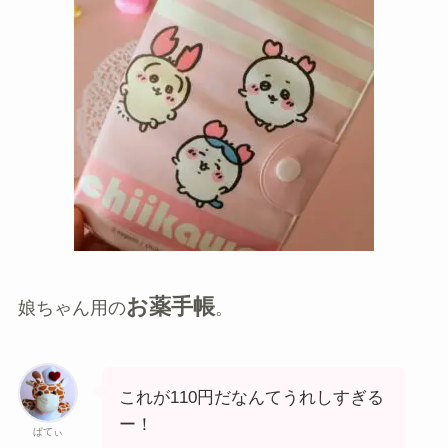
お薬手帳
娘ちゃん用の
。
これが110円だなんてうれしすぎる
ー！
ぱてぃ