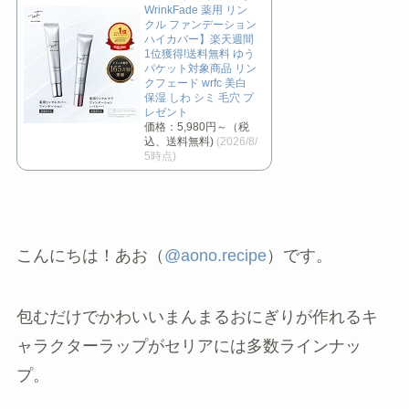
WrinkFade 薬用 リン
クル ファンデーション
ハイカバー】楽天週間
1位獲得!送料無料 ゆう
パケット対象商品 リン
クフェード wrfc 美白
保湿 しわ シミ 毛穴 プ
レゼント
価格：5,980円～（税
込、送料無料)
(2026/8/
5時点)
こんにちは！あお（
@aono.recipe
）です。
包むだけでかわいいまんまるおにぎりが作れるキ
ャラクターラップがセリアには多数ラインナッ
プ。