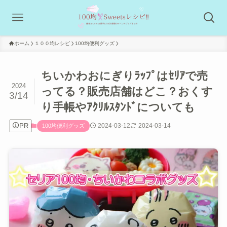
ホーム
１００均レシピ
100均便利グッズ
ちいかわおにぎりﾗｯﾌﾟはｾﾘｱで売
2024
ってる？販売店舗はどこ？おくす
3/14
り手帳やｱｸﾘﾙｽﾀﾝﾄﾞについても
PR
2024-03-12
2024-03-14
100均便利グッズ