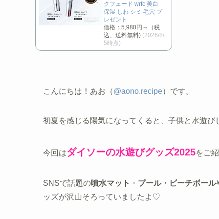
クフェード wrfc 美白
保湿 しわ シミ 毛穴 プ
レゼント
価格：5,980円～（税
込、送料無料)
(2026/8/
5時点)
こんにちは！あお（
@aono.recipe
）です。
初夏を感じる陽気になってくると、子供と水遊び
ダイソーの水遊びグッズ2025
今回は
をご紹
SNSで話題の
噴水マット
・
プール・ビーチボール
ッズが沢山そろっていましたよ♡