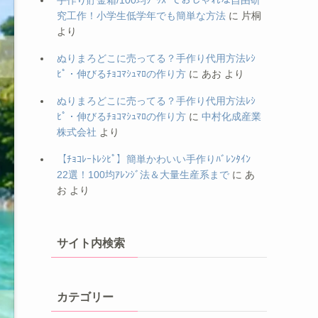
手作り貯金箱/100均ｸﾞｯｽﾞでおしゃれな自由研
究工作！小学生低学年でも簡単な方法
に
片桐
より
ぬりまろどこに売ってる？手作り代用方法ﾚｼ
ﾋﾟ・伸びるﾁｮｺﾏｼｭﾏﾛの作り方
に
あお
より
ぬりまろどこに売ってる？手作り代用方法ﾚｼ
ﾋﾟ・伸びるﾁｮｺﾏｼｭﾏﾛの作り方
に
中村化成産業
株式会社
より
【ﾁｮｺﾚｰﾄﾚｼﾋﾟ】簡単かわいい手作りﾊﾞﾚﾝﾀｲﾝ
22選！100均ｱﾚﾝｼﾞ法＆大量生産系まで
に
あ
お
より
サイト内検索
カテゴリー