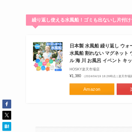
繰り返し使える水風船！ゴミも出ないし片付け
日本製 水風船 繰り返し ウォ
水風船 割れない マグネット 
ル 海 川 お風呂 イベント キ
HOSKY楽天市場店
¥1,380
（2024/04/19 18:26時点 | 楽天市
Amazon