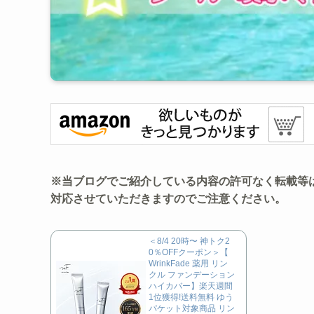
※当ブログでご紹介している内容の許可なく転載等
対応させていただきますのでご注意ください。
＜8/4 20時〜 神トク2
0％OFFクーポン＞【
WrinkFade 薬用 リン
クル ファンデーション
ハイカバー】楽天週間
1位獲得!送料無料 ゆう
パケット対象商品 リン