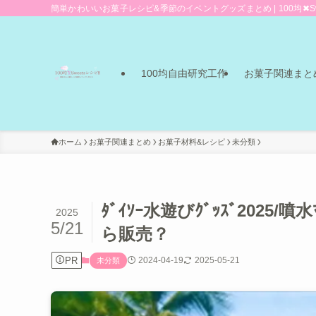
簡単かわいいお菓子レシピ&季節のイベントグッズまとめ | 100均✖Sw
100均自由研究工作
お菓子関連まと
ホーム
お菓子関連まとめ
お菓子材料&レシピ
未分類
ﾀﾞｲｿｰ水遊びｸﾞｯｽﾞ2025/噴水ﾏ
2025
5/21
ら販売？
PR
2024-04-19
2025-05-21
未分類