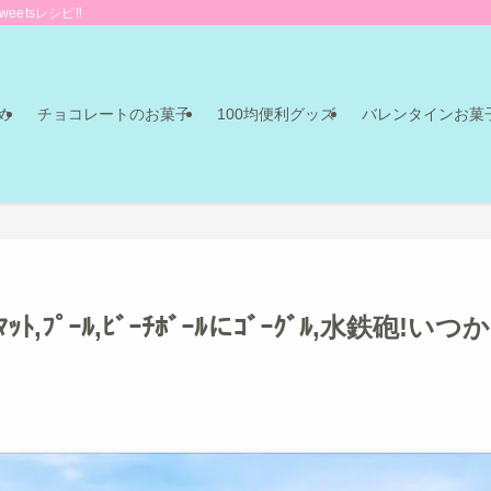
eetsレシピ‼
め
チョコレートのお菓子
100均便利グッズ
バレンタインお菓
ｯﾄ,ﾌﾟｰﾙ,ﾋﾞｰﾁﾎﾞｰﾙにｺﾞｰｸﾞﾙ,水鉄砲!いつか