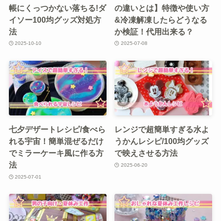
帳にくっつかない落ちる!ダ
の違いとは】特徴や使い方
イソー100均グッズ対処方
&冷凍解凍したらどうなる
法
か検証！代用出来る？
2025-10-10
2025-07-08
七夕デザートレシピ/食べら
レンジで超簡単すぎる水よ
れる宇宙！簡単混ぜるだけ
うかんレシピ/100均グッズ
でミラーケーキ風に作る方
で映えさせる方法
法
2025-06-20
2025-07-01