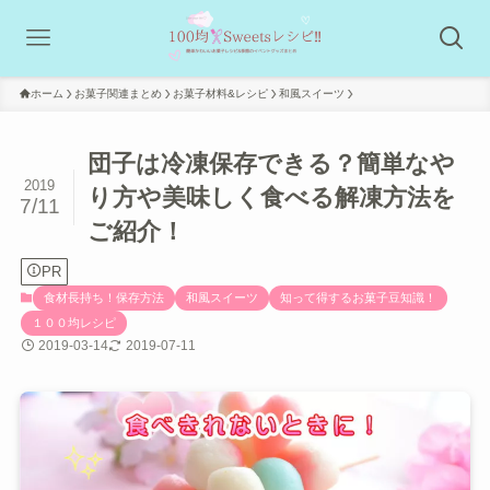
ホーム
お菓子関連まとめ
お菓子材料&レシピ
和風スイーツ
団子は冷凍保存できる？簡単なや
2019
り方や美味しく食べる解凍方法を
7/11
ご紹介！
PR
食材長持ち！保存方法
和風スイーツ
知って得するお菓子豆知識！
１００均レシピ
2019-03-14
2019-07-11