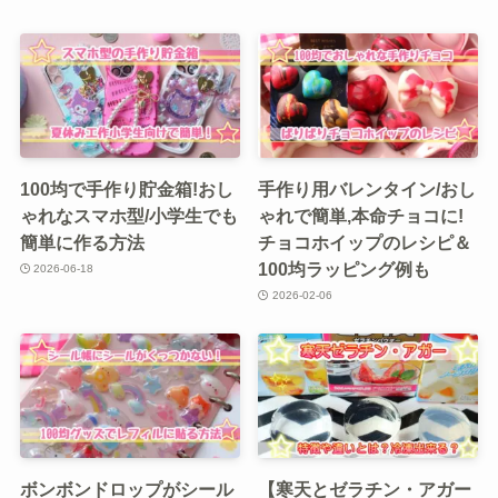
100均で手作り貯金箱!おし
手作り用バレンタイン/おし
ゃれなスマホ型/小学生でも
ゃれで簡単,本命チョコに!
簡単に作る方法
チョコホイップのレシピ＆
100均ラッピング例も
2026-06-18
2026-02-06
ボンボンドロップがシール
【寒天とゼラチン・アガー