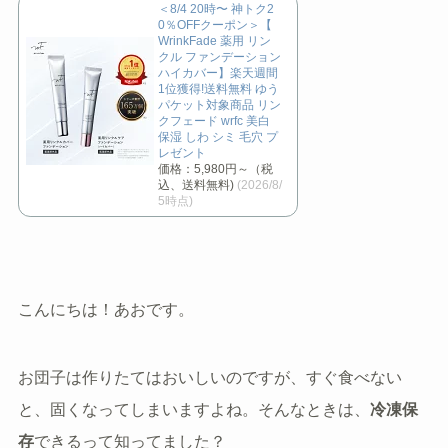
＜8/4 20時〜 神トク2
0％OFFクーポン＞【
WrinkFade 薬用 リン
クル ファンデーション
ハイカバー】楽天週間
1位獲得!送料無料 ゆう
パケット対象商品 リン
クフェード wrfc 美白
保湿 しわ シミ 毛穴 プ
レゼント
価格：5,980円～（税
込、送料無料)
(2026/8/
5時点)
こんにちは！あおです。
お団子は作りたてはおいしいのですが、すぐ食べない
と、固くなってしまいますよね。そんなときは、
冷凍保
存
できるって知ってました？