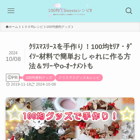
ホーム
１００均レシピ
100均便利グッズ
ｸﾘｽﾏｽﾘｰｽを手作り！100均ｾﾘｱ・ﾀﾞ
2024
ｲｿｰ材料で簡単おしゃれに作る方
10/08
法＆ﾂﾘｰやo-ｵｰﾅﾒﾝﾄも
PR
100均便利グッズ
クリスマスグッズ＆レシピ
2019-11-18
2024-10-08