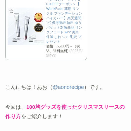
0％OFFクーポン＞【
WrinkFade 薬用 リン
クル ファンデーション
ハイカバー】楽天週間
1位獲得!送料無料 ゆう
パケット対象商品 リン
クフェード wrfc 美白
保湿 しわ シミ 毛穴 プ
レゼント
価格：5,980円～（税
込、送料無料)
(2026/8/
5時点)
こんにちは！あお（
@aonorecipe
）です。
今回は、
100均グッズを使ったクリスマスリースの
作り方
をご紹介します！