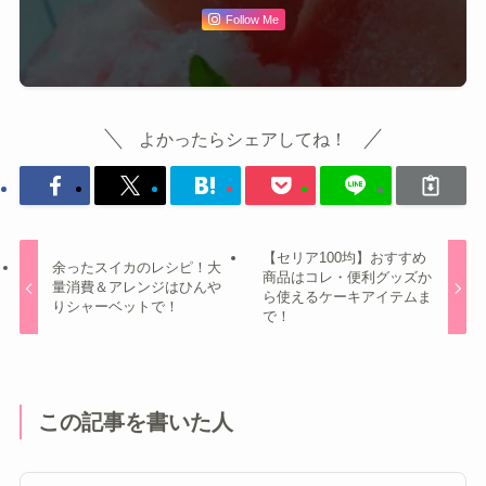
Follow Me
よかったらシェアしてね！
【セリア100均】おすすめ
余ったスイカのレシピ！大
商品はコレ・便利グッズか
量消費＆アレンジはひんや
ら使えるケーキアイテムま
りシャーベットで！
で！
この記事を書いた人