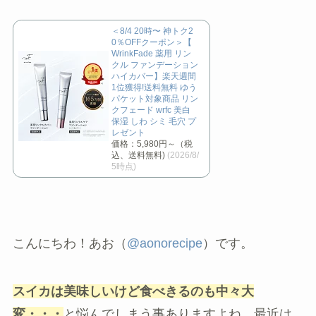
＜8/4 20時〜 神トク2
0％OFFクーポン＞【
WrinkFade 薬用 リン
クル ファンデーション
ハイカバー】楽天週間
1位獲得!送料無料 ゆう
パケット対象商品 リン
クフェード wrfc 美白
保湿 しわ シミ 毛穴 プ
レゼント
価格：5,980円～（税
込、送料無料)
(2026/8/
5時点)
こんにちわ！あお（
@aonorecipe
）です。
スイカは美味しいけど食べきるのも中々大
変・・・
と悩んでしまう事ありますよね。最近は