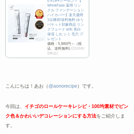
0％OFFクーポン＞【
WrinkFade 薬用 リン
クル ファンデーション
ハイカバー】楽天週間
1位獲得!送料無料 ゆう
パケット対象商品 リン
クフェード wrfc 美白
保湿 しわ シミ 毛穴 プ
レゼント
価格：5,980円～（税
込、送料無料)
(2026/8/
5時点)
こんにちは！あお（
@aonorecipe
）です。
今回は、
イチゴのロールケーキレシピ・100均素材でピン
ク色＆かわいいデコレーションにする方法
をご紹介しま
す。