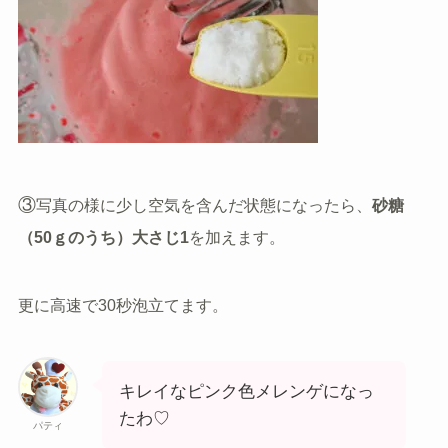
③
写真の様に少し空気を含んだ状態になったら、
砂糖
（50ｇのうち）大さじ1
を加えます。
更に高速で30秒泡立てます。
キレイなピンク色メレンゲになっ
たわ♡
パティ