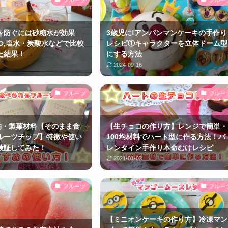
色を防ぐには砂糖水が効果
3歳児に!アンパンマンケーキの手作り
つ,塩水・炭酸水などで比較
レシピ①キャラクターを立体ドーム型
た結果！
にする方法
2024-09-16
フルーツ
フルー
0均・製菓材料【そのまま食
【生チョコの作り方】レンジで簡単・
ルーツチップ】特徴や使い
100均材料でハート型に作る方法！バ
検証してみた！
レンタイン手作り本命むけレシピ
2021-01-02
フルーツ
フルー
【ミニオンケーキの作り方】冷凍マン