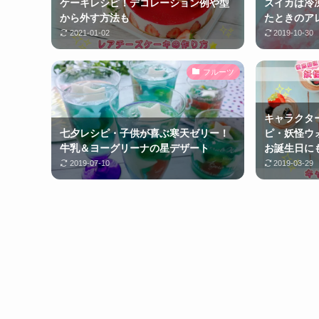
ケーキレシピ！デコレーション例や型
スイカは冷
から外す方法も
たときのア
2021-01-02
2019-10-30
フルーツ
キャラクタ
七夕レシピ・子供が喜ぶ寒天ゼリー！
ピ・妖怪ウ
牛乳＆ヨーグリーナの星デザート
お誕生日に
2019-07-10
2019-03-29