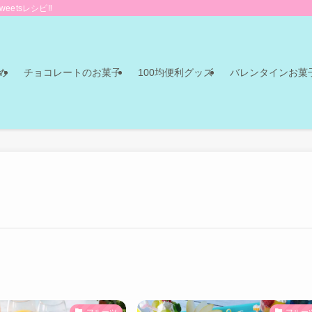
eetsレシピ‼
め
チョコレートのお菓子
100均便利グッズ
バレンタインお菓
フルーツ
フルー