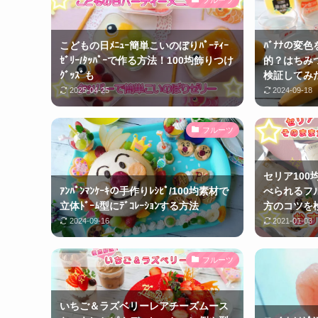
こどもの日ﾒﾆｭｰ簡単こいのぼりﾊﾟｰﾃｨｰ
ﾊﾞﾅﾅの変
ｾﾞﾘｰ/ﾀｯﾊﾟｰで作る方法！100均飾りつけ
的？はちみ
ｸﾞｯｽﾞも
検証してみ
2025-04-25
2024-09-18
フルーツ
セリア10
ｱﾝﾊﾟﾝﾏﾝｹｰｷの手作りﾚｼﾋﾟ/100均素材で
べられるフ
立体ﾄﾞｰﾑ型にﾃﾞｺﾚｰｼｮﾝする方法
方のコツを
2024-09-16
2021-01-03
フルーツ
いちご＆ラズベリーレアチーズムース