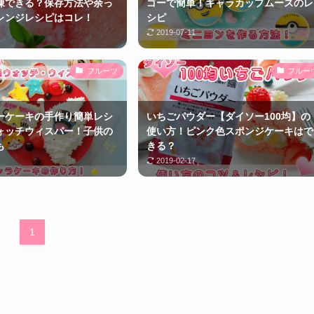
凍できる？保存方法や余っ
ゴーで簡単！キャラカップムースのレ
レンジレシピはコレ！
シピ
2019-07-11
フルーツ
フルー
ーケーキの手作り簡単レシ
いちごパウダー【ダイソー100均】の
ォッチウィスパー！子供の
使い方！ピンク色スポンジケーキはで
も
きる？
2019-02-17
1