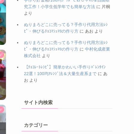
手作り貯金箱/100均ｸﾞｯｽﾞでおしゃれな自由研
究工作！小学生低学年でも簡単な方法
に
片桐
より
ぬりまろどこに売ってる？手作り代用方法ﾚｼ
ﾋﾟ・伸びるﾁｮｺﾏｼｭﾏﾛの作り方
に
あお
より
ぬりまろどこに売ってる？手作り代用方法ﾚｼ
ﾋﾟ・伸びるﾁｮｺﾏｼｭﾏﾛの作り方
に
中村化成産業
ツ
株式会社
より
【ﾁｮｺﾚｰﾄﾚｼﾋﾟ】簡単かわいい手作りﾊﾞﾚﾝﾀｲﾝ
22選！100均ｱﾚﾝｼﾞ法＆大量生産系まで
に
あ
お
より
サイト内検索
ツ
カテゴリー